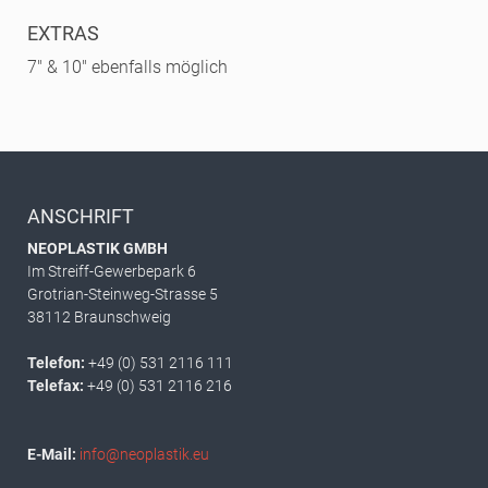
EXTRAS
7" & 10" ebenfalls möglich
ANSCHRIFT
NEOPLASTIK GMBH
Im Streiff-Gewerbepark 6
Grotrian-Steinweg-Strasse 5
38112 Braunschweig
Telefon:
+49 (0) 531 2116 111
Telefax:
+49 (0) 531 2116 216
E-Mail:
info@neoplastik.eu