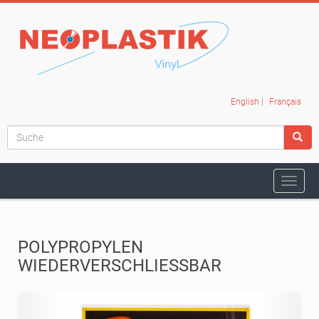
English
|
Français
Navig
ein-/
POLYPROPYLEN
WIEDERVERSCHLIESSBAR
Previous
Next